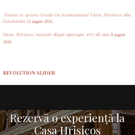
Istorie si arome locale la restaurantul Casa Hrisicos din
Constanta
12 august 2016
Casa Hrisicos renaşte după aproape 100 de ani
8 august
2016
REVOLUTION SLIDER
Rezervă o experiență la
Casa Hrisicos