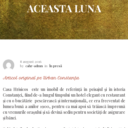
ACEASTA LUNA
8 august 2016
by
cahr-admn
in
În presă
Articol original pe Urban Constanța
Casa Hrisicos este un imobil de referinţă în peisajul şi în istoria
Constanţei, fiind de-a lungul timpului un hotel elegant cu restaurant
şi cu o bucătărie pescărească şi internaţională, ce era frecventat de
lumea bună a anilor 1900, pentru ca mai apoi să trăiască împreună
cu vremurile oraşului şi să devină sediu pentru societăţi de asigurare
şi bănci.