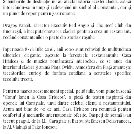
Schimbările de destinaţie nu au afectat istoria acestei clădiri, astăzi
întorcându-se în timp şi redevenind un simbol al Constanţei, dar şi
un punct de reper pentru gastronomie.
Dragoş Panait, Director Executiv Red Angus şi The Beef Club din
Bucureşti, a început renovarea clădirii pentru a crea un restaurant,
redând constănţenilor o parte din istoria oraşului.
Înperioada 8-18 Iulie 2016, anii 1900 sunt reînviaţi de multitudinea
siluetelor elegante, aşezate la ferestrele restaurantului Casa
Hrisicos şi de muzica românească interbelică, ce se aude din
interiorul clădirii şi animă Piaţa Ovidiu. Atmosfera din Piaţă aminteşte
trecătorilor curioşi de forfota cotidiană a seratelor specifice
secolului trecut.
Pentru a marca acest moment special, pe 28 iulie, vom pune în scenă
”Conu’ Iancu la Casa Hrisicos”, o piesă de teatru inspirată din
operele lui Caragiale, unul dintre celebri clienţi ai restaurantului.
Acum mai bine de 90 de ani, Casa Hrisicos era renumită pentru
confortul şi meniurile internaţionale oferite. Oaspeţi de seamă i-au
trecut pragul, de la I.L. Caragiale si Barbu Ştefănescu Delavrancea,
la Al. Vlahuţă şi Take Ionescu.