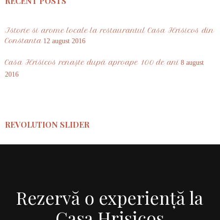
RECENT POSTS
Istorie si arome locale la restaurantul Casa Hrisicos din
Constanta
12 august 2016
Casa Hrisicos renaşte după aproape 100 de ani
8 august
2016
REVOLUTION SLIDER
Rezervă o experiență la
Casa Hrisicos