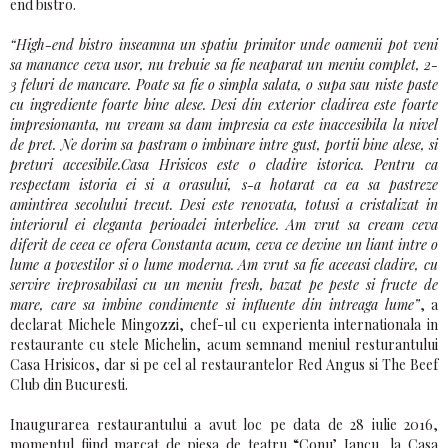
end bistro.
“High-end bistro inseamna un spatiu primitor unde oamenii pot veni
sa manance ceva usor, nu trebuie sa fie neaparat un meniu complet, 2-
3 feluri de mancare. Poate sa fie o simpla salata, o supa sau niste paste
cu ingrediente foarte bine alese. Desi din exterior cladirea este foarte
impresionanta, nu vream sa dam impresia ca este inaccesibila la nivel
de pret. Ne dorim sa pastram o imbinare intre gust, portii bine alese, si
preturi accesibile.Casa Hrisicos este o cladire istorica. Pentru ca
respectam istoria ei si a orasului, s-a hotarat ca ea sa pastreze
amintirea secolului trecut. Desi este renovata, totusi a cristalizat in
interiorul ei eleganta perioadei interbelice. Am vrut sa cream ceva
diferit de ceea ce ofera Constanta acum, ceva ce devine un liant intre o
lume a povestilor si o lume moderna. Am vrut sa fie aceeasi cladire, cu
servire ireprosabilasi cu un meniu fresh, bazat pe peste si fructe de
mare, care sa imbine condimente si influente din intreaga lume”
, a
declarat Michele Mingozzi, chef-ul cu experienta internationala in
restaurante cu stele Michelin, acum semnand meniul resturantului
Casa Hrisicos, dar si pe cel al restaurantelor Red Angus si The Beef
Club din Bucuresti.
Inaugurarea restaurantului a avut loc pe data de 28 iulie 2016,
momentul fiind marcat de piesa de teatru “Conu’ Iancu, la Casa