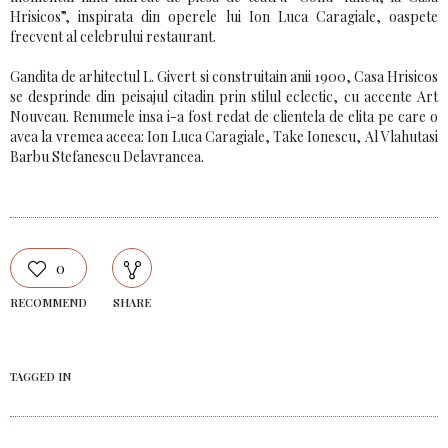
Hrisicos”, inspirata din operele lui Ion Luca Caragiale, oaspete
frecvent al celebrului restaurant.
Gandita de arhitectul L. Givert si construitain anii 1900, Casa Hrisicos
se desprinde din peisajul citadin prin stilul eclectic, cu accente Art
Nouveau. Renumele insa i-a fost redat de clientela de elita pe care o
avea la vremea aceea: Ion Luca Caragiale, Take Ionescu, Al Vlahutasi
Barbu Stefanescu Delavrancea.
0
RECOMMEND
SHARE
TAGGED IN